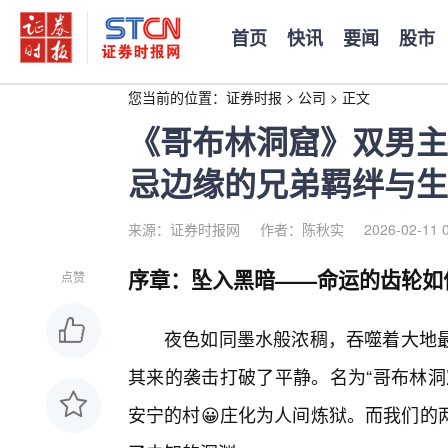
首页
快讯
要闻
股市
您当前的位置：
证券时报
>
公司
>
正文
《哥布林洞窟》双男主
忌边缘的兄弟羁绊与生
来源：证券时报网
作者：陈秋实
2026-02-11 
序章：坠入黑暗——命运的齿轮如
点赞
夜色如同墨水般浓稠，吞噬着大地
其来的袭击打破了平静。名为“哥布林洞
安宁的村😀庄化为人间炼狱。而我们的