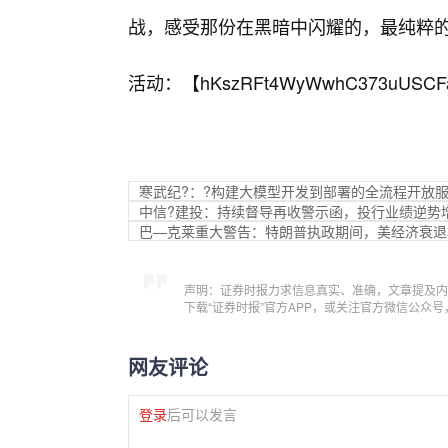
战，感受那份在黑暗中闪耀的，最纯粹
活动：【
hKszRFt4WyWwhC373uUSCF
寒武纪?：?构建大模型开发到部署的全流程开放
中信?建投：持续督导再收警示函，投行业绩逆势
巴—克莱重大警告：特朗普执政期间，美经济衰退概
声明：证券时报力求信息真实、准确，文章提及内
下载“证券时报”官方APP，或关注官方微信公众
网友评论
登录
后可以发言