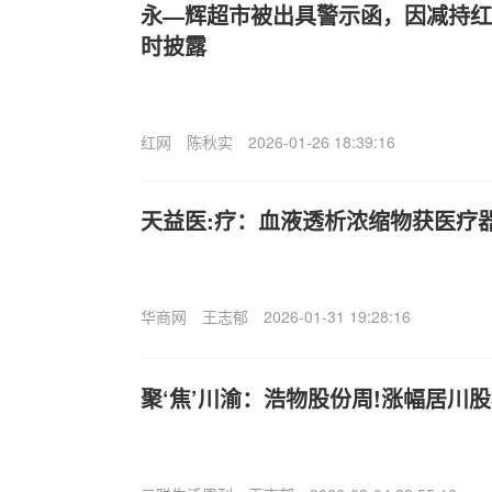
永—辉超市被出具警示函，因减持红旗
时披露
红网
陈秋实
2026-01-26 18:39:16
天益医:疗：血液透析浓缩物获医疗
华商网
王志郁
2026-01-31 19:28:16
聚‘焦’川渝：浩物股份周!涨幅居川