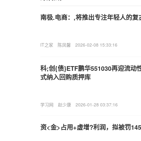
南极.电商：,将推出专注年轻人的复
IT之家
陈凤馨
2026-02-08 15:33:16
科;创{债}ETF鹏华551030再迎流
式纳入回购质押库
学习网
赵少康
2026-01-28 03:37:16
资<金>占用+虚增?利润，拟被罚14