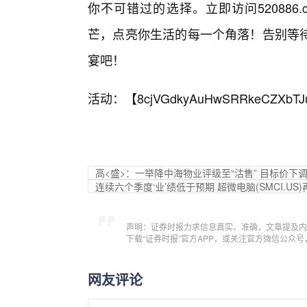
你不可错过的选择。立即访问52088
芒，点亮你生活的每一个角落！告别等
宴吧！
活动：【
8cjVGdkyAuHwSRRkeCZXbTJ
高<盛>：一举降中海物业评级至“沽售” 目标价下
连续六个季度‘业’绩低于预期 超微电脑(SMCI.US
声明：证券时报力求信息真实、准确，文章提及内
下载“证券时报”官方APP，或关注官方微信公众
网友评论