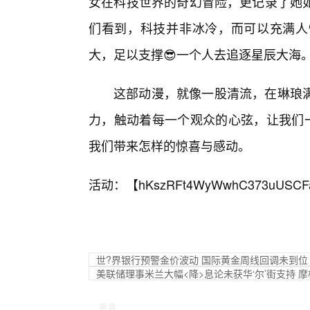
女在科技世界的奇幻冒险，更记录了她
们看到，科技并非冰冷，而可以充满人
大，足以支撑😎一个人去追逐星辰大海
这部动漫，就像一股清流，在琳琅
力，触动着每一个观众的心弦，让我们一
我们带来怎样的惊喜与感动。
活动：【
hKszRFt4WyWwhC373uUSCF
世?界银行预警金价波动 国际黄金周线回调未到位
美联储理事米兰大幅<降>息论未获华‘尔’街支持 