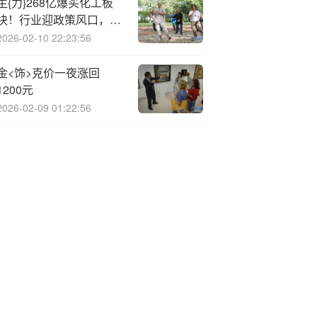
主{力}268亿爆买化工板
块！行业迎政策风口，化
工ETF（516020）盘中
2026-02-10 22:23:56
飙涨超3%！板块估值仍
处低位，拐点将至？
金<饰>克价一夜涨回
1200元
2026-02-09 01:22:56