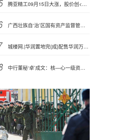
腾亚精工09月15日大涨，股价创<历>史新高
广西壮族自‘治’区国有资产监督管理委员会原主任潘世庆被提起公诉
城楼网.|华润置地完{成}配售华润万象生活股份 净筹约20.61亿港元
中行董秘‘卓’成文：核—心一级资本增加后，也会相应提升其他各级资本补充空间