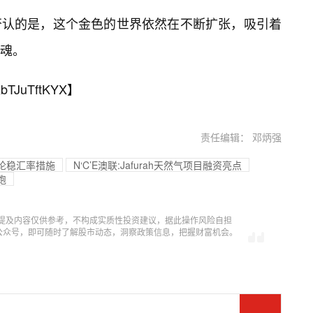
否认的是，这个金色的世界依然在不断扩张，吸引着
魂。
bTJuTftKYX
】
责任编辑： 邓炳强
论稳汇率措施
N‘C’E澳联:Jafurah天然气项目融资亮点
跑
提及内容仅供参考，不构成实质性投资建议，据此操作风险自担
信公众号，即可随时了解股市动态，洞察政策信息，把握财富机会。