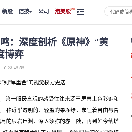
新股
信披+
公司
港美股
鸣：深度剖析《原神》“黄
度博弈
-10 23:46:56
绿”到“厚重金”的视觉权力更迭
时，第一眼最直观的感受往往来源于屏幕上色彩饱和
是一种近乎透明的、轻盈的果冻绿，象征着自由与冒
璃月的层岩巨渊，深入须弥的赤王陵，再到如今纳塔