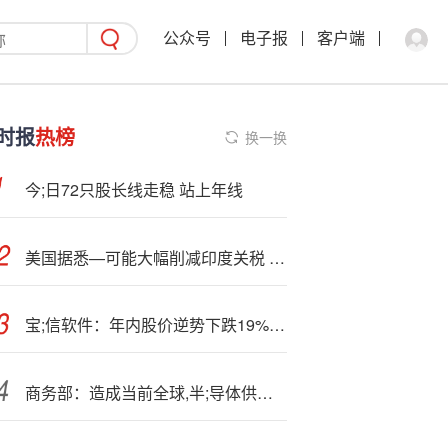
公众号
电子报
客户端
时报
热榜
换一换
今;日72只股长线走稳 站上年线
美国据悉—可能大幅削减印度关税 俄油仍是谈判焦点之一
宝;信软件：年内股价逆势下跌19%，业绩能否企稳回升？
商务部：造成当前全球,半;导体供应链混乱的源头和责任在荷方