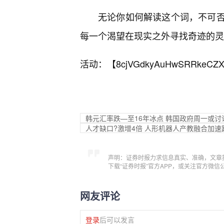
无论你如何解读这个词，不可
每一个渴望在现实之外寻找奇迹的灵
活动：【
8cjVGdkyAuHwSRRkeCZX
韩元汇率跌—至16年冰点 韩国政府周一或讨
人才缺口?激增4倍 人形机器人产教融合加速
声明：证券时报力求信息真实、准确，文章
下载“证券时报”官方APP，或关注官方微
网友评论
登录
后可以发言