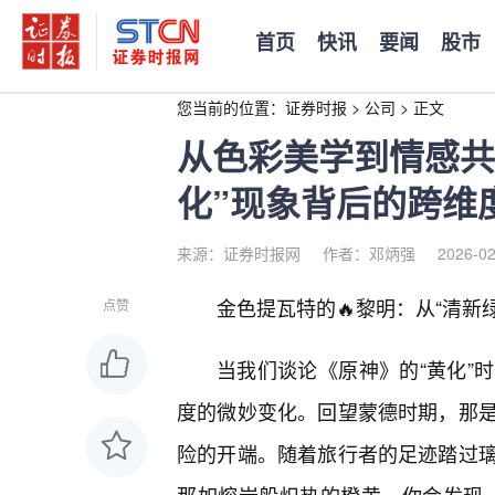
首页
快讯
要闻
股市
您当前的位置：
证券时报
>
公司
>
正文
从色彩美学到情感共
化”现象背后的跨维
来源：证券时报网
作者：邓炳强
2026-02
金色提瓦特的🔥黎明：从“清新
点赞
当我们谈论《原神》的“黄化”
度的微妙变化。回望蒙德时期，那
险的开端。随着旅行者的足迹踏过