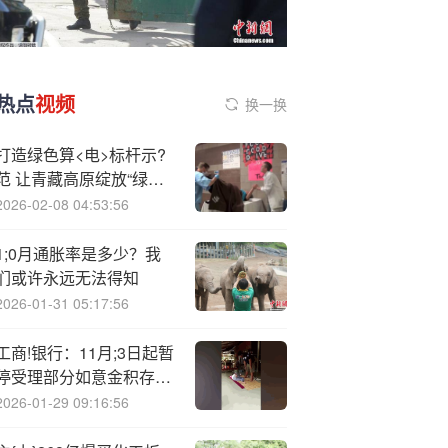
热点
视频
换一换
打造绿色算<电>标杆示?
范 让青藏高原绽放“绿色
智慧”
2026-02-08 04:53:56
1;0月通胀率是多少？我
们或许永远无法得知
2026-01-31 05:17:56
工商!银行：11月;3日起暂
停受理部分如意金积存业
务申请
2026-01-29 09:16:56