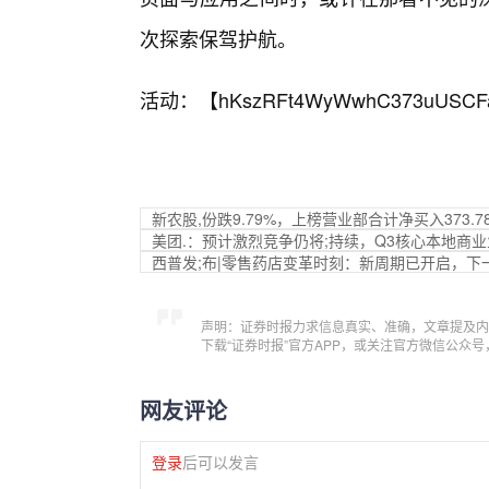
次探索保驾护航。
活动：【
hKszRFt4WyWwhC373uUSCF
新农股,份跌9.79%，上榜营业部合计净买入373.7
美团.：预计激烈竞争仍将;持续，Q3核心本地商
西普发;布|零售药店变革时刻：新周期已开启，下
声明：证券时报力求信息真实、准确，文章提及内
下载“证券时报”官方APP，或关注官方微信公众
网友评论
登录
后可以发言