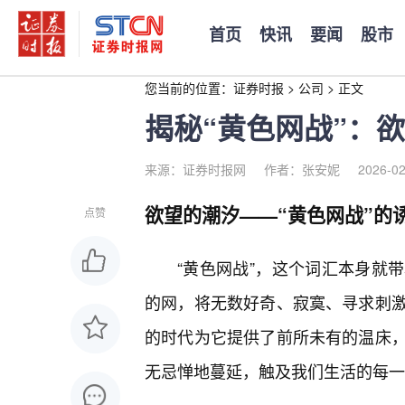
首页
快讯
要闻
股市
您当前的位置：
证券时报
>
公司
>
正文
揭秘“黄色网战”：
来源：证券时报网
作者：张安妮
2026-02
欲望的潮汐——“黄色网战”的
点赞
“黄色网战”，这个词汇本身就
的网，将无数好奇、寂寞、寻求刺
的时代为它提供了前所未有的温床，
无忌惮地蔓延，触及我们生活的每一