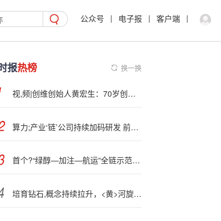
公众号
电子报
客户端
时报
热榜
换一换
视,频|创维创始人黄宏生：70岁创始者 连续工作72小时，2天飞4城实纪
算力;产业‘链’公司持续加码研发 前三季度业绩高增长
首个?“绿醇—加注—航运”全链示范项目启建
培育钻石,概念持续拉升，<黄>河旋风涨停