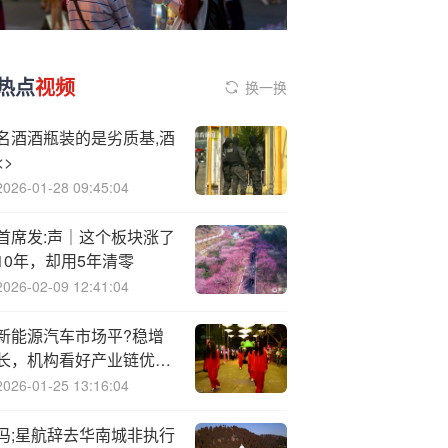
热点
视频
换一换
名酒酒瓶装的是劣质基,酒
<>
2026-01-28 09:45:04
首席发:声｜这个板块涨了
10年，却用5年清零
2026-02-09 12:41:04
新能源汽车市场平?稳增
长，机构看好产业链优质
公司
2026-01-25 13:16:04
冯;星航辞去华南城非执行