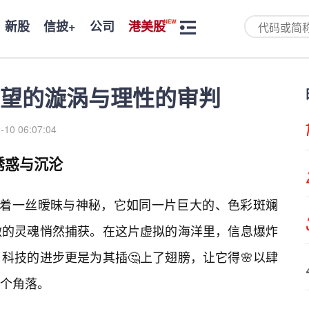
新股
信披+
公司
港美股
欲望的漩涡与理性的审判
-10 06:07:04
诱惑与沉沦
带着一丝暧昧与神秘，它如同一片巨大的、色彩斑斓
激的灵魂悄然捕获。在这片虚拟的海洋里，信息爆炸
科技的进步更是为其插🤔上了翅膀，让它得🌸以肆
个角落。