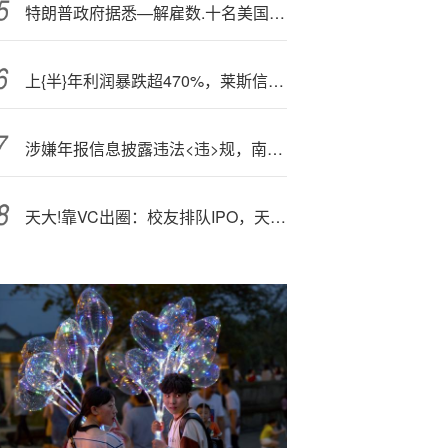
特朗普政府据悉—解雇数.十名美国疾病控制与预防中心官员
上{半}年利润暴跌超470%，莱斯信息称多数项目将在下半年验收
涉嫌年报信息披露违法<违>规，南新制药遭证监会立案调查
天大!靠VC出圈：校友排队IPO，天大下场做VC