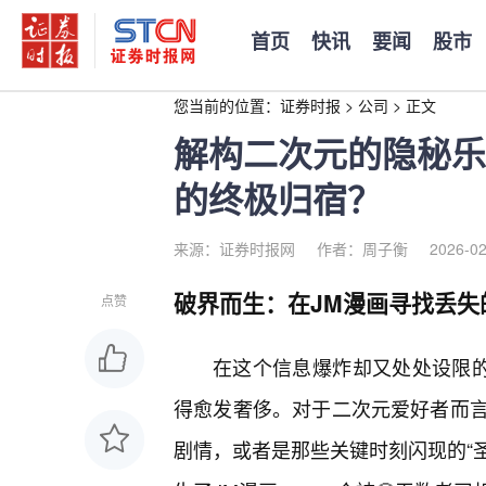
首页
快讯
要闻
股市
您当前的位置：
证券时报
>
公司
>
正文
解构二次元的隐秘乐
的终极归宿？
来源：证券时报网
作者：周子衡
2026-02
破界而生：在JM漫画寻找丢失
点赞
在这个信息爆炸却又处处设限的
得愈发奢侈。对于二次元爱好者而
剧情，或者是那些关键时刻闪现的“圣