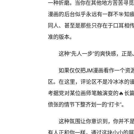
一种折磨。当你在其他地方苦苦寻觅
漫画的后台似乎永远有一群不🎯知
同人、甚至是那些只存在于口耳相传
准的版本。
这种“先人一步”的爽快感，正
如果仅仅把JM漫画看作一个资
区。在这里，评论区不是冷冰冰的
考据党对某位画师笔触演变的🔥长
偾张的情节下整齐划一的“打卡”。
这种氛围让你意识到，你并不
有人正和你一样，通过这块小小的屏