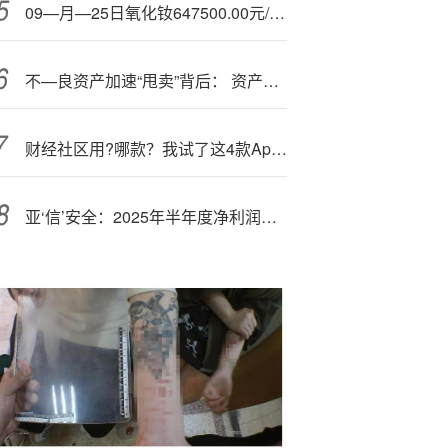
09—月—25日氧化钕647500.00元/吨 60天上涨19.91%
不—良资产加速“甩卖”背后： 资产质量与盈利压力下中小银行谋求主动优化
财经社区用?哪款？我试了这4款App后，有了答案
亚‘信’安全：2025年半年度净利润约-3.56亿元