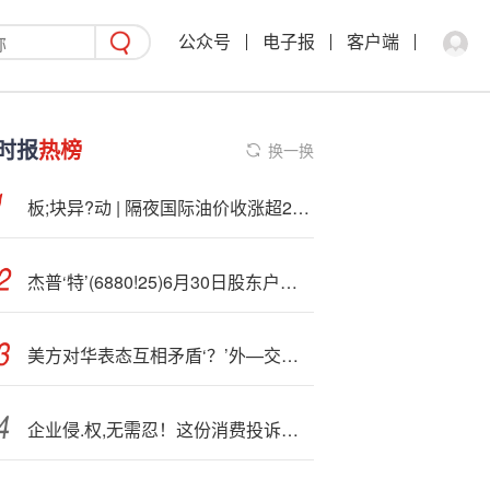
公众号
电子报
客户端
时报
热榜
换一换
板;块异?动 | 隔夜国际油价收涨超2% A股油气设备板块早盘走强
杰普‘特’(6880!25)6月30日股东户数0.66万户，较上期减少8.29%
美方对华表态互相矛盾‘？’外—交部回应
企业侵.权,无需忍！这份消费投诉指南请收藏