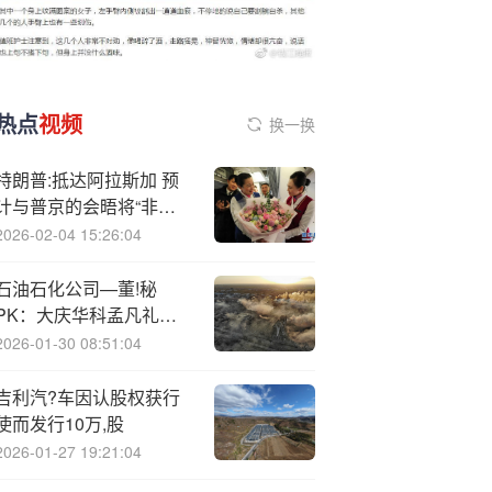
热点
视频
换一换
特朗普:抵达阿拉斯加 预
计与普京的会晤将“非常
顺利”
2026-02-04 15:26:04
石油石化公司—董!秘
PK：大庆华科孟凡礼成
行业“劳模” 年接待投资者
2026-01-30 08:51:04
520次排名第一
吉利汽?车因认股权获行
使而发行10万,股
2026-01-27 19:21:04