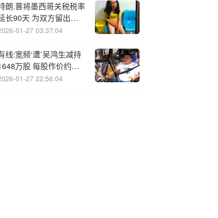
特朗.普将墨西哥关税税率
延长90天 为双方留出更
多谈判时间
2026-01-27 03:37:04
有线:宽频‘遭’吴鸿生减持
1648万股 每股作价约
0.13港元
2026-01-27 22:56:04