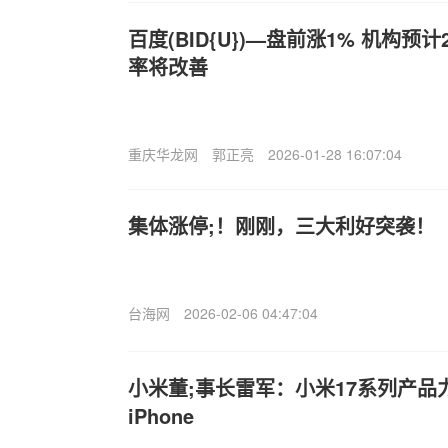
百度(BID{U})—盘前涨1% 机构预
率将改善
重庆华龙网
郭正亮
2026-01-28 16:07:04
集体涨停;！刚刚，三大利好突袭！
台海网
2026-02-06 04:47:04
小米董;事长雷军：小米17系列产品
iPhone