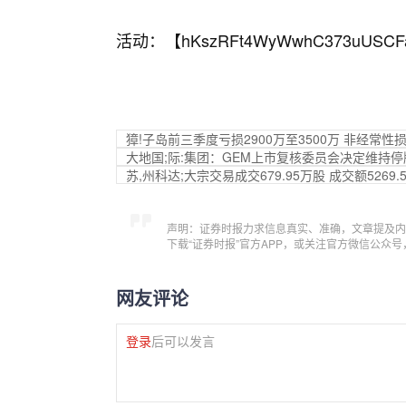
活动：【
hKszRFt4WyWwhC373uUSCF
獐!子岛前三季度亏损2900万至3500万 非经常性
大地国;际:集团：GEM上市复核委员会决定维持
苏,州科达;大宗交易成交679.95万股 成交额5269.
声明：证券时报力求信息真实、准确，文章提及内
下载“证券时报”官方APP，或关注官方微信公众
网友评论
登录
后可以发言