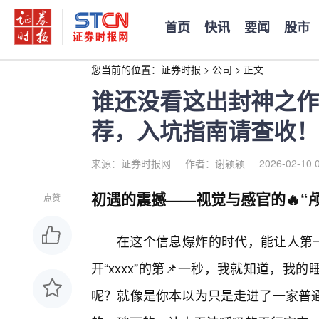
首页
快讯
要闻
股市
您当前的位置：
证券时报
>
公司
>
正文
谁还没看这出封神之作？
荐，入坑指南请查收！
来源：证券时报网
作者：谢颖颖
2026-02-10 
初遇的震撼——视觉与感官的🔥“
点赞
在这个信息爆炸的时代，能让人第一
开“xxxx”的第📌一秒，我就知道，
呢？就像是你本以为只是走进了一家普