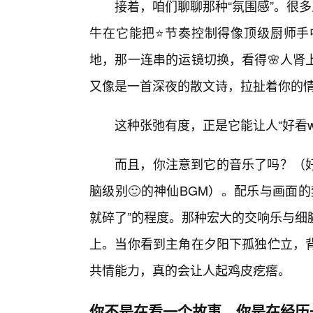
接着，咱们聊聊那种“氛围感”。很多
牛在它能把⭐节奏控制得像顶级厨师手
地，那一连串的运镜切换，看得🌸人肾
又像是一首深夜的散文诗，拉扯着你的
这种张弛有度，正是它能让人“好看w
而且，你注意到它的音乐了吗？（
脑级别🙂的神仙BGM）。配乐与画面
就碎了”的程度。那种宏大的交响乐与细
上。当你看到主角在夕阳下孤独伫立，背
共情能力，真的会让人起鸡皮疙瘩。
你不是在看一个故事，你是在经历