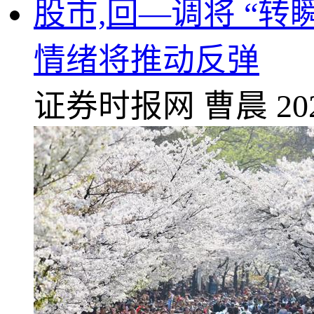
股市,回—调将 “
情绪将推动反弹
证券时报网
曹晨
20