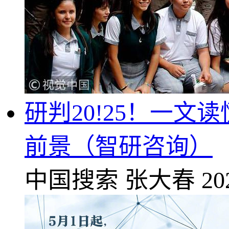
研判20!25！一
前景（智研咨询）
中国搜索
张大春
20