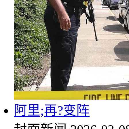
阿里;再?变阵