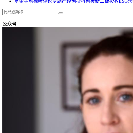
基金
金融
视听
评论
专题
产经
创投
科创板
新三板
投教
ESG
滚
公众号