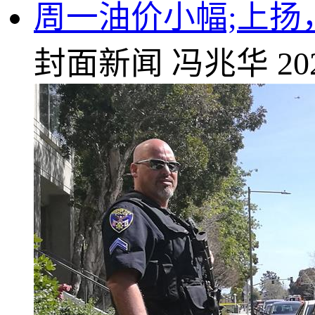
周一油价小幅;上扬，
封面新闻
冯兆华
20