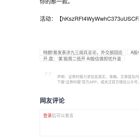
你的那一款。
活动：【
hKszRFt4WyWwhC373uUSCF
特朗!普发表涉九三阅兵言论，外交部回应
A股
开,盘：‘美’股周二低开 AI股估值担忧升温
声明：证券时报力求信息真实、准确，文章提及内
下载“证券时报”官方APP，或关注官方微信公众
网友评论
登录
后可以发言