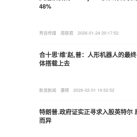
48%
秀目传媒
周轶君
2026-01-24 20:17:52
合十思‘维’赵,普：人形机器人的最
体搭载上去
新浪新闻
康辉
2026-02-01 14:52:52
特朗普.政府证实正寻求入股英特尔
而异