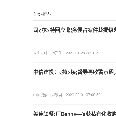
为你推荐
司<尔>特回应 职务侵占案件获提级
人生五味
韩乔生
2026-01-28 22:10:52
中信建投：<持>续;督导再收警示
中国搜索
周轶君
2026-02-01 07:08:52
美连锁餐;厅Denny—'s获私有化