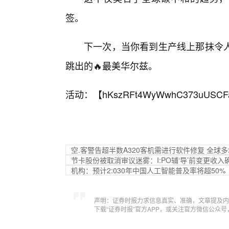
签。
下一次，当你看到生产线上那抹令
跳出的🔥最美华尔兹。
活动：【
hKszRFt4WyWwhC373uUSCF
空.客警告超半数A320客机需进行软件修复 全球
节卡股份被取消审议迷雾：I:PO辅‘导’前变更收
机构：预计2:030年中国人工智能普及率将超50%
声明：证券时报力求信息真实、准确，文章提及内
下载“证券时报”官方APP，或关注官方微信公众