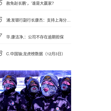
赦免赵长鹏‘，’谁是大赢家？
浦;发银行副行长康杰：支持上海分行跑赢全市场、跑赢全同业
华.康洁净,：公司不存在逾期担保
C.中国铀;龙虎榜数据（12月3日）