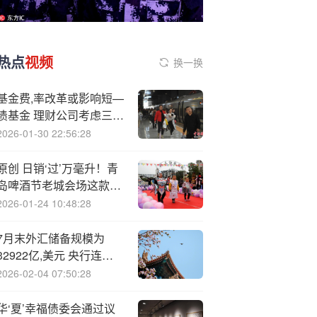
热点
视频
换一换
基金费,率改革或影响短—
债基金 理财公司考虑三大
替代路径
2026-01-30 22:56:28
原创 日销‘过’万毫升！青
岛啤酒节老城会场这款啤
酒最受欢迎
2026-01-24 10:48:28
7月末外汇储备规模为
32922亿,美元 央行连续
第9个月增持黄金
2026-02-04 07:50:28
华‘夏’幸福债委会通过议