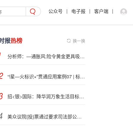
公众号
电子报
客户端
时报
热榜
换一换
分析师：—通胀风:险令黄金更具吸引力
“!星—火标识×”贯通应用案例07 | 标识助力线缆行业全链路转型升级
招<银>国际：降华润万象生活目标价至43.86港元 维持“买入”评级
美众议院{投}票通过要求司法部公开全部爱泼斯坦案文件