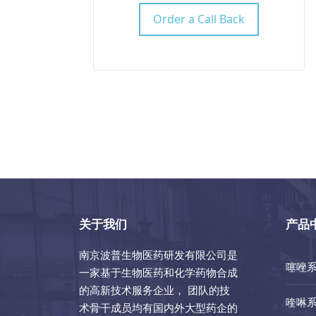
Order a Call Back
关于我们
产品
南京波普生物医药研发有限公司是
噻唑
一家基于生物医药和化学药物合成
的高新技术服务企业， 团队的技
喹啉
术骨干成员均有国内外大型药企的