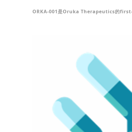
ORKA-001
是
Oruka Therapeutics
的
first