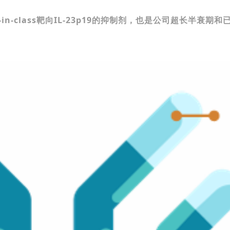
-in-class
靶向
IL-23p19
的抑制剂，也是公司超长半衰期
和