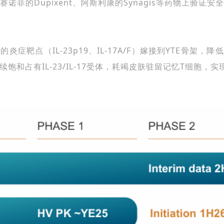
在赛诺菲的
Dupixent
、阿斯利康的Synagis等药物上验证安
炎症靶点（IL-23p19、IL-17A/F）嫁接到YTE骨架
饱和占有IL-23/IL-17受体，耗竭皮肤驻留记忆T细胞，实