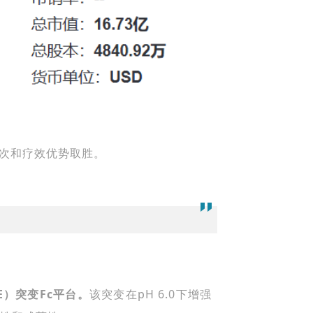
药频次和疗效优势取胜。
E
）突变
Fc
平台。
该突变在pH 6.0下增强