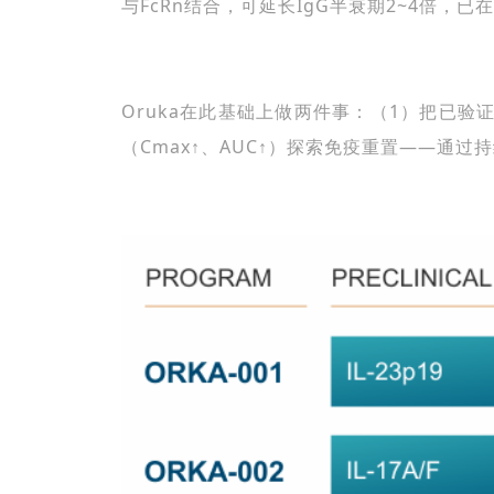
与FcRn结合，可延长IgG半衰期2~4倍，已
Oruka在此基础上做两件事：（1）把已验证的
（Cmax↑、
AUC
↑）探索免疫重置——通过持续