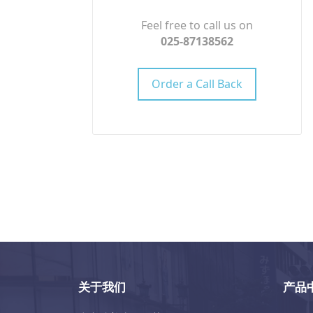
Feel free to call us on
025-87138562
Order a Call Back
关于我们
产品