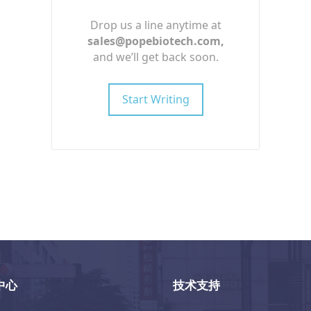
Drop us a line anytime at
sales@popebiotech.com
,
and we’ll get back soon.
Start Writing
中心
技术支持