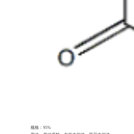
规格：
9
5%