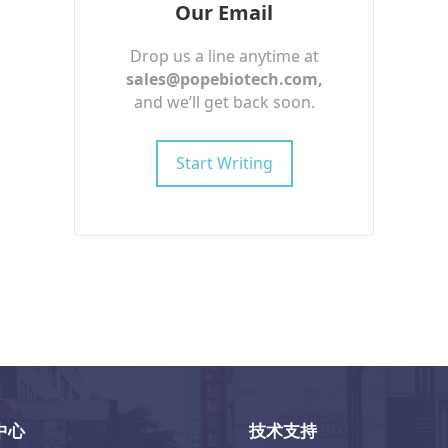
Our Email
Drop us a line anytime at
sales@popebiotech.com
,
and we’ll get back soon.
Start Writing
中心
技术支持