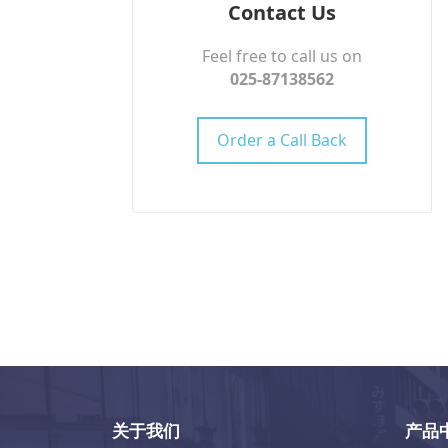
Contact Us
Feel free to call us on
025-87138562
Order a Call Back
关于我们
产品