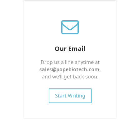
Our Email
Drop us a line anytime at
sales@popebiotech.com
,
and we’ll get back soon.
Start Writing