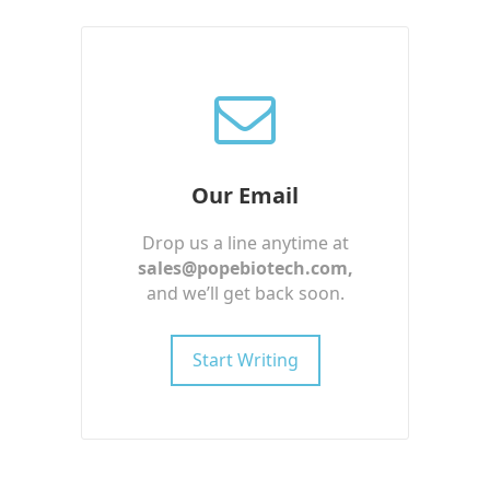
Our Email
Drop us a line anytime at
sales@popebiotech.com
,
and we’ll get back soon.
Start Writing