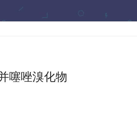
苯并噻唑溴化物