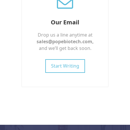
Our Email
Drop us a line anytime at
sales@popebiotech.com
,
and we’ll get back soon.
Start Writing