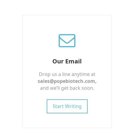
Our Email
Drop us a line anytime at
sales@popebiotech.com
,
and we’ll get back soon.
Start Writing